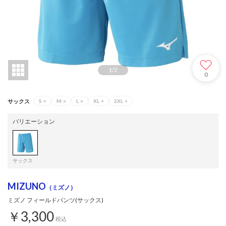
1
/
2
0
サックス
S
×
M
×
L
×
XL
×
2XL
×
バリエーション
サックス
MIZUNO
（ミズノ）
ミズノ フィールドパンツ(サックス)
￥3,300
税込