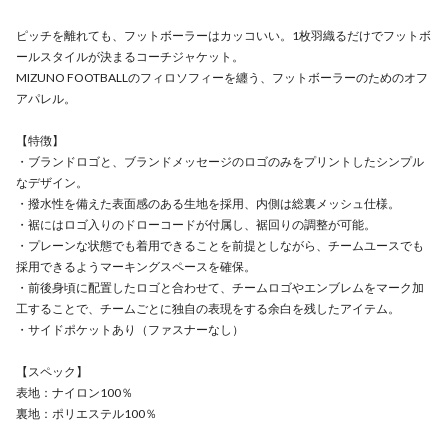
ピッチを離れても、フットボーラーはカッコいい。1枚羽織るだけでフットボ
ールスタイルが決まるコーチジャケット。
MIZUNO FOOTBALLのフィロソフィーを纏う、フットボーラーのためのオフ
アパレル。
【特徴】
・ブランドロゴと、ブランドメッセージのロゴのみをプリントしたシンプル
なデザイン。
・撥水性を備えた表面感のある生地を採用、内側は総裏メッシュ仕様。
・裾にはロゴ入りのドローコードが付属し、裾回りの調整が可能。
・プレーンな状態でも着用できることを前提としながら、チームユースでも
採用できるようマーキングスペースを確保。
・前後身頃に配置したロゴと合わせて、チームロゴやエンブレムをマーク加
工することで、チームごとに独自の表現をする余白を残したアイテム。
・サイドポケットあり（ファスナーなし）
【スペック】
表地：ナイロン100％
裏地：ポリエステル100％