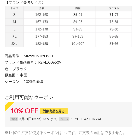
【ブランド参考サイズ】
商品番号
： MI295EM020830
ブランド商品番号
： P2MEC06509
色
： ブラック
原産国
： 中国
シーズン
： 2025年 春夏
ご利用可能なクーポン
10
%
OFF
対象商品を見る
8月31日 (Mon) 23:59まで
SCYH-1347-H0729A
期間
コード
※1回のご注文に使えるクーポンは1つです。注文後の適用はできません。