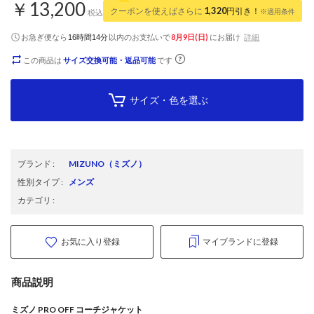
￥13,200
クーポンを使えばさらに
1,320
円引き！
※適用条件
税込
お急ぎ便なら
以内
のお支払いで
8月9日(日)
にお届け
詳細
16時間14分
この商品は
サイズ交換可能・返品可能
です
サイズ・色を選ぶ
ブランド
:
MIZUNO
（ミズノ）
性別タイプ
:
メンズ
カテゴリ
:
お気に入り登録
マイブランドに登録
商品説明
ミズノ PRO OFF コーチジャケット