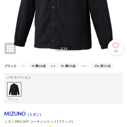
1
/
14
23
ブラック
S
×
M
残り2点
L
○
XL
残り3点
2XL
×
3XL
残り1点
バリエーション
ブラック
MIZUNO
（ミズノ）
ミズノ PRO OFF コーチジャケット(ブラック)