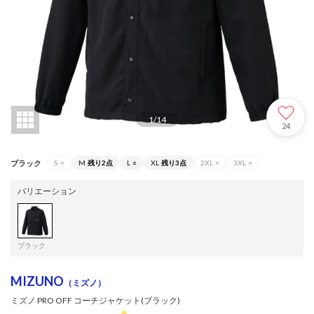
1
/
14
24
ブラック
S
×
M
残り2点
L
○
XL
残り3点
2XL
×
3XL
×
バリエーション
ブラック
MIZUNO
（ミズノ）
ミズノ PRO OFF コーチジャケット(ブラック)