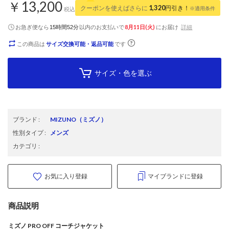
￥13,200
クーポンを使えばさらに
1,320
円引き！
※適用条件
税込
お急ぎ便なら
以内
のお支払いで
8月11日(火)
にお届け
詳細
15時間52分
この商品は
サイズ交換可能・返品可能
です
サイズ・色を選ぶ
ブランド
:
MIZUNO
（ミズノ）
性別タイプ
:
メンズ
カテゴリ
:
お気に入り登録
マイブランドに登録
商品説明
ミズノ PRO OFF コーチジャケット