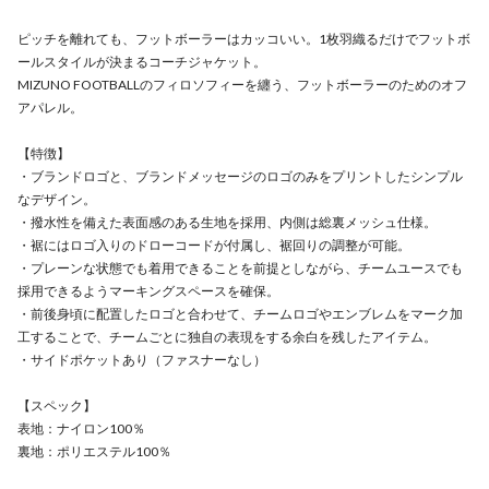
ピッチを離れても、フットボーラーはカッコいい。1枚羽織るだけでフットボ
ールスタイルが決まるコーチジャケット。
MIZUNO FOOTBALLのフィロソフィーを纏う、フットボーラーのためのオフ
アパレル。
【特徴】
・ブランドロゴと、ブランドメッセージのロゴのみをプリントしたシンプル
なデザイン。
・撥水性を備えた表面感のある生地を採用、内側は総裏メッシュ仕様。
・裾にはロゴ入りのドローコードが付属し、裾回りの調整が可能。
・プレーンな状態でも着用できることを前提としながら、チームユースでも
採用できるようマーキングスペースを確保。
・前後身頃に配置したロゴと合わせて、チームロゴやエンブレムをマーク加
工することで、チームごとに独自の表現をする余白を残したアイテム。
・サイドポケットあり（ファスナーなし）
【スペック】
表地：ナイロン100％
裏地：ポリエステル100％