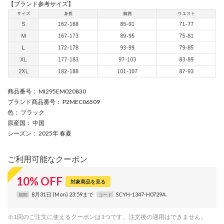
【ブランド参考サイズ】
商品番号
： MI295EM020830
ブランド商品番号
： P2MEC06509
色
： ブラック
原産国
： 中国
シーズン
： 2025年 春夏
ご利用可能なクーポン
10
%
OFF
対象商品を見る
8月31日 (Mon) 23:59まで
SCYH-1347-H0729A
期間
コード
※1回のご注文に使えるクーポンは1つです。注文後の適用はできません。