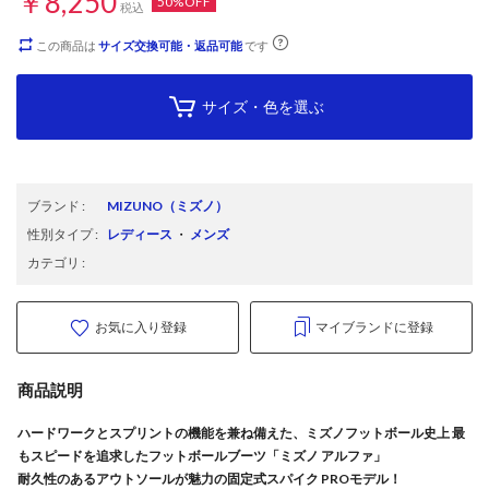
￥8,250
50%OFF
税込
この商品は
サイズ交換可能・返品可能
です
サイズ・色を選ぶ
ブランド
:
MIZUNO
（ミズノ）
性別タイプ
:
レディース
・
メンズ
カテゴリ
:
お気に入り登録
マイブランドに登録
商品説明
ハードワークとスプリントの機能を兼ね備えた、ミズノフットボール史上 最
もスピードを追求したフットボールブーツ「ミズノ アルファ」
耐久性のあるアウトソールが魅力の固定式スパイク PROモデル！