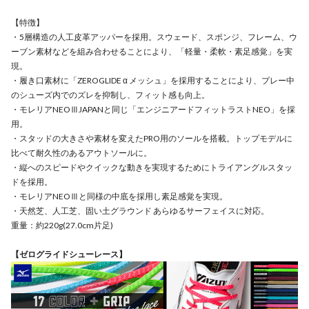
【特徴】
・5層構造の人工皮革アッパーを採用。スウェード、スポンジ、フレーム、ウ
ーブン素材などを組み合わせることにより、「軽量・柔軟・素足感覚」を実
現。
・履き口素材に「ZEROGLIDE α メッシュ」を採用することにより、プレー中
のシューズ内でのズレを抑制し、フィット感も向上。
・モレリアNEOⅢJAPANと同じ「エンジニアードフィットラストNEO」を採
用。
・スタッドの大きさや素材を変えたPRO用のソールを搭載。トップモデルに
比べて耐久性のあるアウトソールに。
・縦へのスピードやクイックな動きを実現するためにトライアングルスタッ
ドを採用。
・モレリアNEOⅢと同様の中底を採用し素足感覚を実現。
・天然芝、人工芝、固い土グラウンド あらゆるサーフェイスに対応。
重量：約220g(27.0cm片足)
【ゼログライドシューレース】