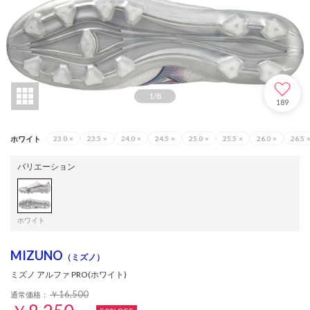
1
/
8
189
ホワイト
23.0
×
23.5
×
24.0
×
24.5
×
25.0
×
25.5
×
26.0
×
26.5
バリエーション
ホワイト
MIZUNO
（ミズノ）
ミズノ アルファ PRO(ホワイト)
￥16,500
通常価格：