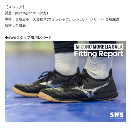
【スペック】
質量：約210g(27.0cm片方)
甲材：合成皮革・天然皮革(ウォッシャブルカンガルーレザー)・合成繊維
底材：合成底
◆SWSスタッフ 着用レポート