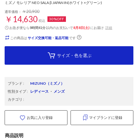
ミズノ モレリア NEO SALA β JAPAN IN(ホワイト×グリーン)
￥20,900
通常価格：
￥14,630
30%OFF
税込
お急ぎ便なら
以内
のお支払いで
8月8日(土)
にお届け
詳細
9時間41分
この商品は
サイズ交換可能・返品可能
です
サイズ・色を選ぶ
ブランド
:
MIZUNO
（ミズノ）
性別タイプ
:
レディース
・
メンズ
カテゴリ
:
お気に入り登録
マイブランドに登録
商品説明