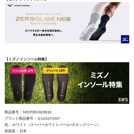
【ミズノ インソール特集】
商品番号
： MI295BU020818
ブランド商品番号
： Q1GA251037
色
： ホワイト（スーパーホワイトパール×ネオングリーン）
原産国
： 日本