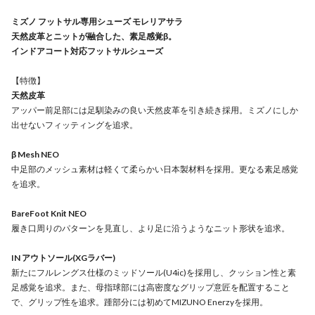
ミズノ フットサル専用シューズ モレリアサラ
天然皮革とニットが融合した、素足感覚β。
インドアコート対応フットサルシューズ
【特徴】
天然皮革
アッパー前足部には足馴染みの良い天然皮革を引き続き採用。ミズノにしか
出せないフィッティングを追求。
β Mesh NEO
中足部のメッシュ素材は軽くて柔らかい日本製材料を採用。更なる素足感覚
を追求。
BareFoot Knit NEO
履き口周りのパターンを見直し、より足に沿うようなニット形状を追求。
IN アウトソール(XGラバー)
新たにフルレングス仕様のミッドソール(U4ic)を採用し、クッション性と素
足感覚を追求。また、母指球部には高密度なグリップ意匠を配置すること
で、グリップ性を追求。踵部分には初めてMIZUNO Enerzyを採用。