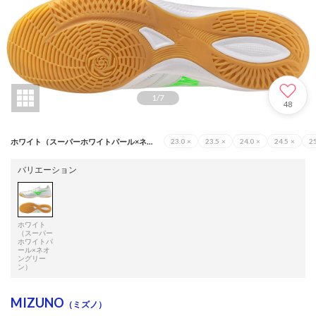
1
/
7
48
ホワイト（スーパーホワイトパール×ネオングリーン）
23.0
×
23.5
×
24.0
×
24.5
×
25
バリエーション
ホワイト
（スーパー
ホワイトパ
ール×ネオ
ングリー
ン）
MIZUNO
（ミズノ）