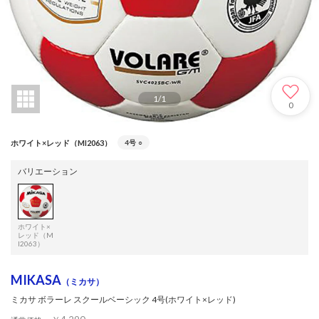
1
/
1
0
ホワイト×レッド（MI2063）
4号
○
バリエーション
ホワイト×
レッド（M
I2063）
MIKASA
（ミカサ）
ミカサ ボラーレ スクールベーシック 4号(ホワイト×レッド)