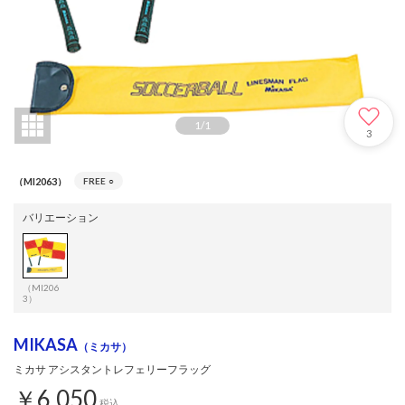
1
/
1
3
（MI2063）
FREE
○
バリエーション
（MI206
3）
MIKASA
（ミカサ）
ミカサ アシスタントレフェリーフラッグ
￥6,050
税込