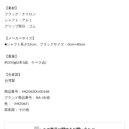
【素材】
フラッグ：ナイロン
シャフト：アルミ
グリップ部分：ゴム
【メーカーサイズ】
■シャフト長さ53cm、フラッグサイズ：0cm×40cm
【重量】
約350g(2本1組、ケース込)
【生産国】
台湾製
商品番号
： MI2063DU00168
ブランド商品番号
： BA-18 他
色
： （MI2063）
原産国
： その他