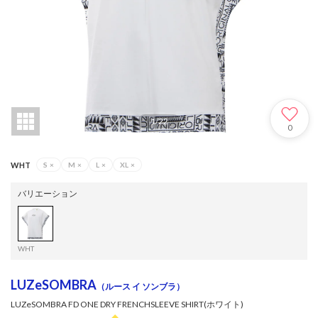
1
/
22
0
WHT
S
×
M
×
L
×
XL
×
バリエーション
WHT
LUZeSOMBRA
（ルース イ ソンブラ）
LUZeSOMBRA FD ONE DRY FRENCHSLEEVE SHIRT(ホワイト)