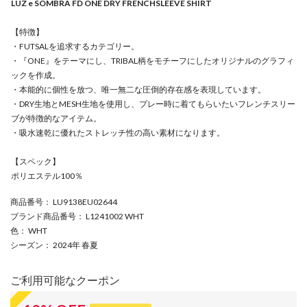
LUZ e SOMBRA FD ONE DRY FRENCHSLEEVE SHIRT
【特徴】
・FUTSALを追求するカテゴリー。
・『ONE』をテーマにし、TRIBAL柄をモチーフにしたオリジナルのグラフィ
ックを作成。
・本能的に個性を放つ、唯一無二な圧倒的存在感を表現しています。
・DRY生地とMESH生地を使用し、プレー時に着てもらいたいフレンチスリー
ブが特徴的なアイテム。
・吸水速乾に優れたストレッチ性の高い素材になります。
【スペック】
ポリエステル100％
商品番号
： LU9138EU02644
ブランド商品番号
： L1241002 WHT
色
： WHT
シーズン
： 2024年 春夏
ご利用可能なクーポン