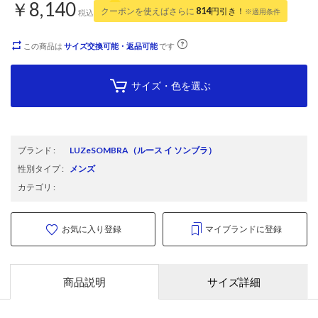
￥8,140
クーポンを使えばさらに
814
円引き！
※適用条件
税込
この商品は
サイズ交換可能・返品可能
です
サイズ・色を選ぶ
ブランド
:
LUZeSOMBRA
（ルース イ ソンブラ）
性別タイプ
:
メンズ
カテゴリ
:
お気に入り登録
マイブランドに登録
商品説明
サイズ詳細