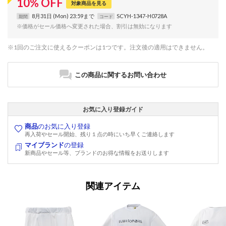
10
%
OFF
対象商品を見る
8月31日 (Mon) 23:59まで
SCYH-1347-H0728A
期間
コード
※価格がセール価格へ変更された場合、割引は無効になります
※1回のご注文に使えるクーポンは1つです。注文後の適用はできません。
この商品に関するお問い合わせ
お気に入り登録ガイド
商品
のお気に入り登録
再入荷やセール開始、残り１点の時にいち早くご連絡します
マイブランド
の登録
新商品やセール等、ブランドのお得な情報をお送りします
関連アイテム