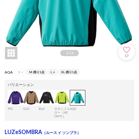
1
/
14
17
AQA
S
×
M
残り1点
L
○
XL
残り1点
バリエーション
PPL
GLD
BLK
ネオンイエ
AQA
ロー（NE
ONYL）
LUZeSOMBRA
（ルース イ ソンブラ）