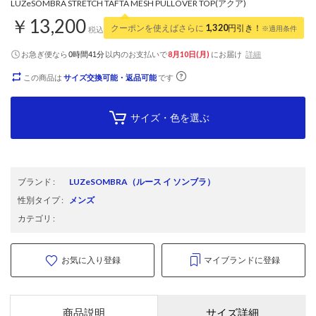
LUZeSOMBRA STRETCH TAFTA MESH PULLOVER TOP(アクア)
￥13,200
クーポンを使えばさらに
1,320
円引き！
※適用条件
税込
お急ぎ便なら
以内
のお支払いで
8月10日(月)
にお届け
詳細
0時間41分
この商品は
サイズ交換可能・返品可能
です
サイズ・色を選ぶ
ブランド
:
LUZeSOMBRA
（ルース イ ソンブラ）
性別タイプ
:
メンズ
カテゴリ
:
お気に入り登録
マイブランドに登録
商品説明
サイズ詳細