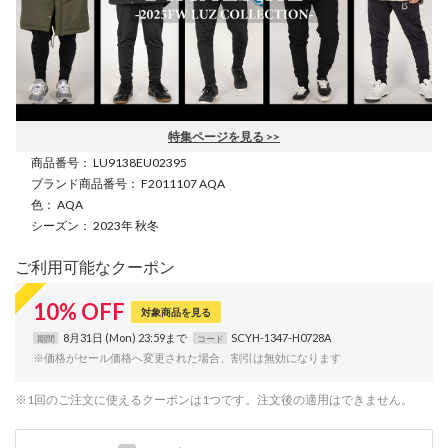
特集ページを見る >>
商品番号
： LU9138EU02395
ブランド商品番号
： F2011107 AQA
色
： AQA
シーズン
： 2023年 秋冬
ご利用可能なクーポン
10
%
OFF
対象商品を見る
8月31日 (Mon) 23:59まで
SCYH-1347-H0728A
期間
コード
※価格がセール価格へ変更された場合、割引は無効になります
※1回のご注文に使えるクーポンは1つです。注文後の適用はできません。