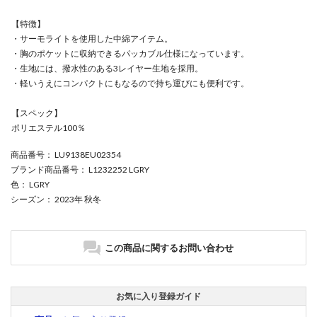
【特徴】
・サーモライトを使用した中綿アイテム。
・胸のポケットに収納できるパッカブル仕様になっています。
・生地には、撥水性のある3レイヤー生地を採用。
・軽いうえにコンパクトにもなるので持ち運びにも便利です。
【スペック】
ポリエステル100％
商品番号
： LU9138EU02354
ブランド商品番号
： L1232252 LGRY
色
： LGRY
シーズン
： 2023年 秋冬
この商品に関するお問い合わせ
お気に入り登録ガイド