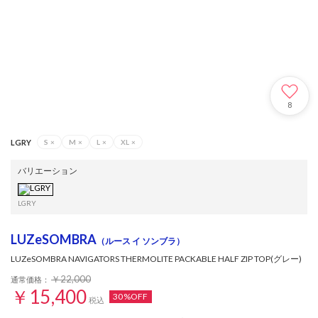
8
LGRY
S
×
M
×
L
×
XL
×
バリエーション
LGRY
LUZeSOMBRA
（ルース イ ソンブラ）
LUZeSOMBRA NAVIGATORS THERMOLITE PACKABLE HALF ZIP TOP(グレー)
￥22,000
通常価格：
￥15,400
30%OFF
税込