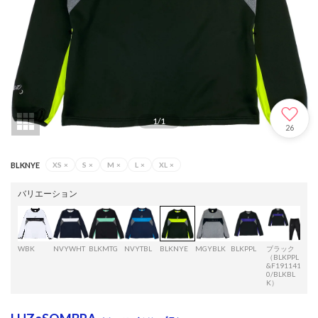
1
/
1
26
BLKNYE
XS
×
S
×
M
×
L
×
XL
×
バリエーション
WBK
NVYWHT
BLKMTG
NVYTBL
BLKNYE
MGYBLK
BLKPPL
ブラック
BLK
（BLKPPL
（B
&F191141
T&F
0/BLKBL
10 B
K）
K）