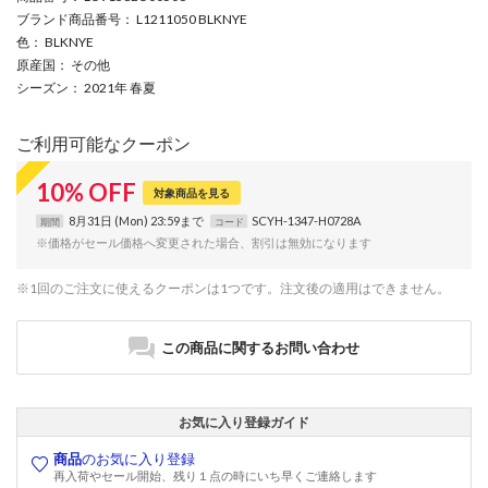
ブランド商品番号
： L1211050 BLKNYE
色
： BLKNYE
原産国
： その他
シーズン
： 2021年 春夏
ご利用可能なクーポン
10
%
OFF
対象商品を見る
8月31日 (Mon) 23:59まで
SCYH-1347-H0728A
期間
コード
※価格がセール価格へ変更された場合、割引は無効になります
※1回のご注文に使えるクーポンは1つです。注文後の適用はできません。
この商品に関するお問い合わせ
お気に入り登録ガイド
商品
のお気に入り登録
再入荷やセール開始、残り１点の時にいち早くご連絡します