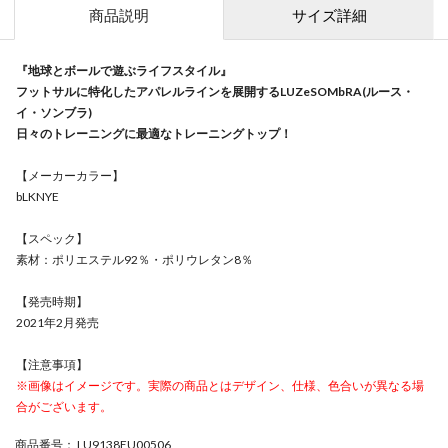
商品説明
サイズ詳細
『地球とボールで遊ぶライフスタイル』
フットサルに特化したアパレルラインを展開するLUZeSOMbRA(ルース・
イ・ソンブラ)
日々のトレーニングに最適なトレーニングトップ！
【メーカーカラー】
bLKNYE
【スペック】
素材：ポリエステル92％・ポリウレタン8％
【発売時期】
2021年2月発売
【注意事項】
※画像はイメージです。実際の商品とはデザイン、仕様、色合いが異なる場
合がございます。
商品番号
： LU9138EU00506