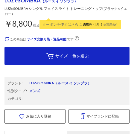
LUZeSOMBRA
（ルース イ ソンブラ）
LUZeSOMBRA シングル フェイス ライト トレーニングトップ(ブラック×イエ
ロー)
￥8,800
クーポンを使えばさらに
880
円引き！
※適用条件
税込
この商品は
サイズ交換可能・返品可能
です
サイズ・色を選ぶ
ブランド
:
LUZeSOMBRA
（ルース イ ソンブラ）
性別タイプ
:
メンズ
カテゴリ
:
お気に入り登録
マイブランドに登録