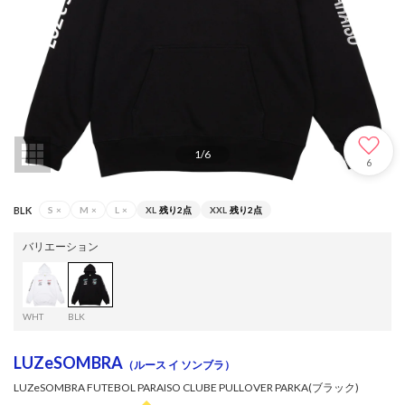
1
/
6
6
BLK
S
×
M
×
L
×
XL
残り2点
XXL
残り2点
バリエーション
WHT
BLK
LUZeSOMBRA
（ルース イ ソンブラ）
LUZeSOMBRA FUTEBOL PARAISO CLUBE PULLOVER PARKA(ブラック)