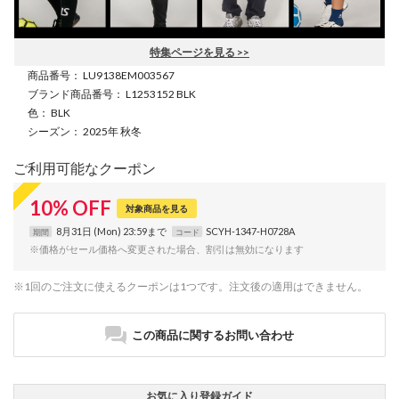
特集ページを見る >>
商品番号
： LU9138EM003567
ブランド商品番号
： L1253152 BLK
色
： BLK
シーズン
： 2025年 秋冬
ご利用可能なクーポン
10
%
OFF
対象商品を見る
8月31日 (Mon) 23:59まで
SCYH-1347-H0728A
期間
コード
※価格がセール価格へ変更された場合、割引は無効になります
※1回のご注文に使えるクーポンは1つです。注文後の適用はできません。
この商品に関するお問い合わせ
お気に入り登録ガイド