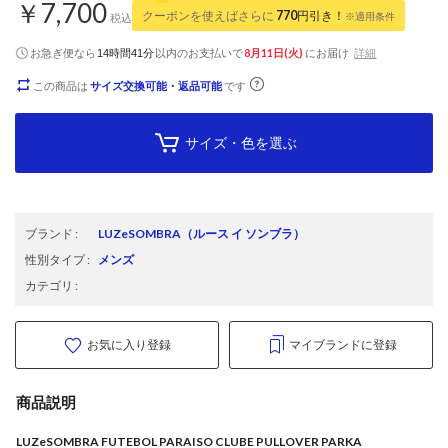
￥7,700
クーポンを使えばさらに
770
円引き！
※適用条件
税込
お急ぎ便なら
以内
のお支払いで
8月11日(火)
にお届け
詳細
14時間41分
この商品は
サイズ交換可能・返品可能
です
サイズ・色を選ぶ
ブランド
:
LUZeSOMBRA
（ルース イ ソンブラ）
性別タイプ
:
メンズ
カテゴリ
:
お気に入り登録
マイブランドに登録
商品説明
LUZeSOMBRA FUTEBOL PARAISO CLUBE PULLOVER PARKA