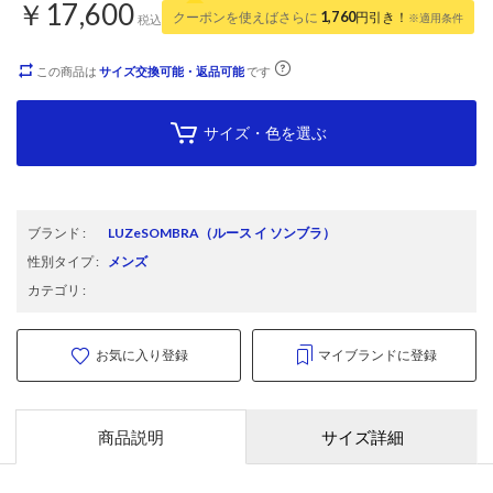
￥17,600
クーポンを使えばさらに
1,760
円引き！
※適用条件
税込
この商品は
サイズ交換可能・返品可能
です
サイズ・色を選ぶ
ブランド
:
LUZeSOMBRA
（ルース イ ソンブラ）
性別タイプ
:
メンズ
カテゴリ
:
お気に入り登録
マイブランドに登録
商品説明
サイズ詳細