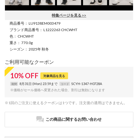
特集ページを見る >>
商品番号
： LU9138EM003479
ブランド商品番号
： L1222263 CHCWHT
色
： CHCWHT
重さ
： 770.0g
シーズン
： 2025年 秋冬
ご利用可能なクーポン
10
%
OFF
対象商品を見る
8月31日 (Mon) 23:59まで
SCYH-1347-H0728A
期間
コード
※価格がセール価格へ変更された場合、割引は無効になります
※1回のご注文に使えるクーポンは1つです。注文後の適用はできません。
この商品に関するお問い合わせ