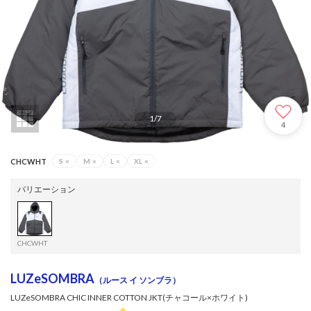
1
/
7
4
CHCWHT
S
×
M
×
L
×
XL
×
バリエーション
CHCWHT
LUZeSOMBRA
（ルース イ ソンブラ）
LUZeSOMBRA CHIC INNER COTTON JKT(チャコール×ホワイト)