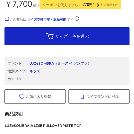
￥7,700
クーポンを使えばさらに
770
円引き！
※適用条件
税込
この商品は
サイズ交換可能・返品可能
です
サイズ・色を選ぶ
ブランド
:
LUZeSOMBRA
（ルース イ ソンブラ）
性別タイプ
:
キッズ
カテゴリ
:
お気に入り登録
マイブランドに登録
商品説明
LUZeSOMBRA Jr LZSB PULLOVER PISTE TOP