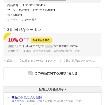
商品番号
： LU9138EC003417
ブランド商品番号
： L2232111 MGRN
色
： MGRN
シーズン
： 2025年 秋冬
ご利用可能なクーポン
10
%
OFF
対象商品を見る
8月31日 (Mon) 23:59まで
SCYH-1347-H0728A
期間
コード
※価格がセール価格へ変更された場合、割引は無効になります
※1回のご注文に使えるクーポンは1つです。注文後の適用はできません。
この商品に関するお問い合わせ
お気に入り登録ガイド
商品
のお気に入り登録
再入荷やセール開始、残り１点の時にいち早くご連絡します