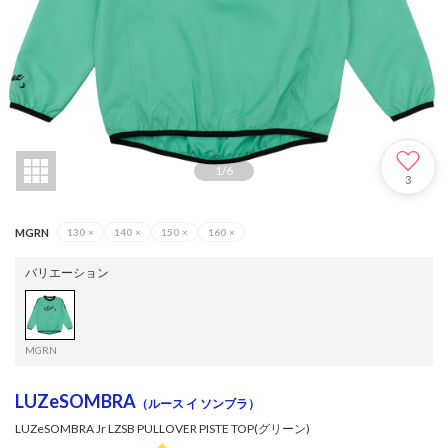
1
/
6
3
MGRN
130
×
140
×
150
×
160
×
バリエーション
MGRN
LUZeSOMBRA
（ルース イ ソンブラ）
LUZeSOMBRA Jr LZSB PULLOVER PISTE TOP(グリーン)