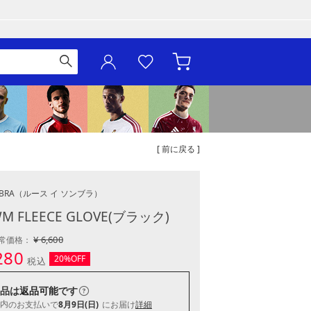
[ 前に戻る ]
BRA
（ルース イ ソンブラ）
WM FLEECE GLOVE(ブラック)
¥ 6,600
常価格：
280
20%OFF
税込
品は
返品可能
です
内
のお支払いで
8月9日(日)
にお届け
詳細