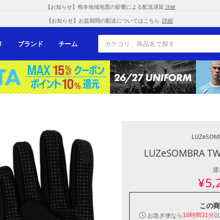
【お知らせ】熊本地域地震の影響による配送遅延
詳細
【お知らせ】お盆期間の配送についてはこちら
詳細
リ
ブランド
チーム
LUZeSOM
LUZeSOMBRA T
通
¥
5,
この商
以
お急ぎ便なら
10時間31分