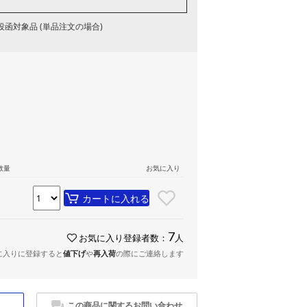
函対象品 (単品注文の場合)
数量
お気に入り
カートに入れる
7
お気に入り登録者数：
人
に入りに登録すると
値下げ
や
再入荷
の際にご連絡します
この商品に関するお問い合わせ