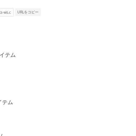
URLをコピー
イテム
。
アイテム
。
ム