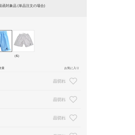
函対象品 (単品注文の場合)
（6）
数量
お気に入り
品切れ
品切れ
品切れ