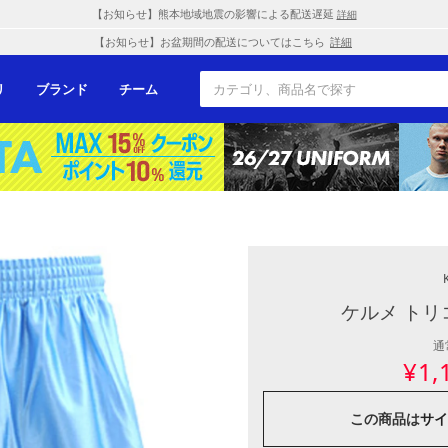
【お知らせ】熊本地域地震の影響による配送遅延
詳細
【お知らせ】お盆期間の配送についてはこちら
詳細
リ
ブランド
チーム
ケルメ トリ
通
¥
1,
この商品は
サイ