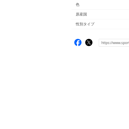
色
原産国
性別タイプ