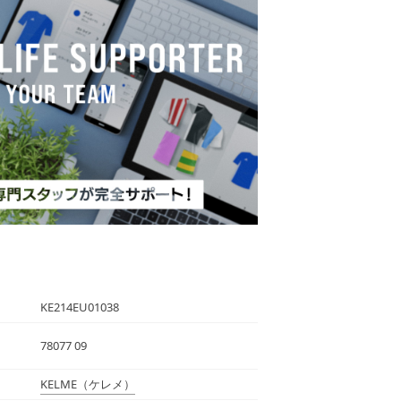
KE214EU01038
78077 09
KELME
（ケレメ）