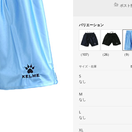
ポスト投
バリエーション
（107）
（26）
（9）
サイズ・在庫
S
なし
M
なし
L
なし
XL