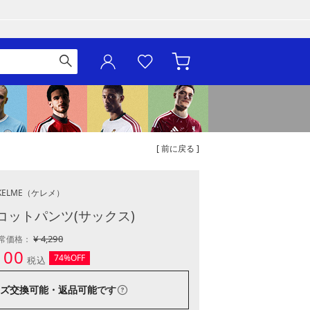
[ 前に戻る ]
KELME
（ケレメ）
コットパンツ(サックス)
¥ 4,290
常価格：
100
74%OFF
税込
ズ交換可能・返品可能
です