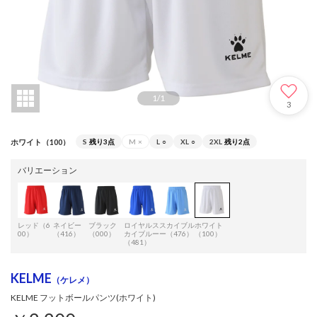
1
/
1
3
ホワイト（100）
S
残り3点
M
×
L
○
XL
○
2XL
残り2点
バリエーション
レッド（6
ネイビー
ブラック
ロイヤルス
スカイブル
ホワイト
00）
（416）
（000）
カイブルー
ー（476）
（100）
（481）
KELME
（ケレメ）
KELME フットボールパンツ(ホワイト)