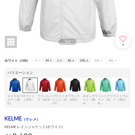
1
/
1
4
ホワイト（100）
S
×
M
○
L
○
XL
○
2XL
○
3XL
×
4XL
×
バリエーション
ロイヤルブ
ホワイト
ワインレッ
ブライトオ
ブラック
ネオングリ
ミントグリ
ライトブル
レッ
ルー（40
（100）
ド（609）
レンジ（8
（000）
ーン（90
ーン（32
ー（405）
00）
0）
07）
4）
8）
KELME
（ケレメ）
KELME レインジャケット(ホワイト)