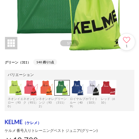
1
/
1
1
グリーン（311）
140
残り1点
バリエーション
ネオンイエ
ネオンピン
ネオンオレ
グリーン
ロイヤルブ
ホワイト
レッド（6
ロー（93
ク（931）
ンジ（93
（311）
ルー（40
（103）
10）
0）
2）
9）
KELME
（ケレメ）
ケルメ 番号入りトレーニングベスト ジュニア(グリーン)