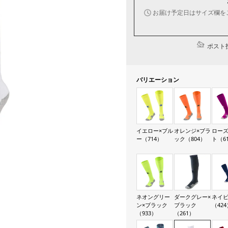
お届け予定日はサイズ欄を
ポスト投
バリエーション
イエロー×ブル
オレンジ×ブラ
ローズ
ー（714）
ック（804）
ト（6
ネオングリー
ダークグレー×
ネイ
ン×ブラック
ブラック
（424
（933）
（261）