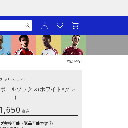
[ 前に戻る ]
KELME
（ケレメ）
ボールソックス(ホワイト×グレ
ー)
1,650
税込
ズ交換可能・返品可能
です