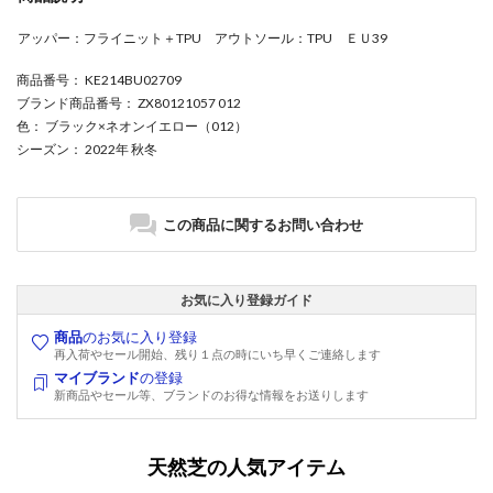
アッパー：フライニット＋TPU アウトソール：TPU ＥＵ39
商品番号
： KE214BU02709
ブランド商品番号
： ZX80121057 012
色
： ブラック×ネオンイエロー（012）
シーズン
： 2022年 秋冬
この商品に関するお問い合わせ
お気に入り登録ガイド
商品
のお気に入り登録
再入荷やセール開始、残り１点の時にいち早くご連絡します
マイブランド
の登録
新商品やセール等、ブランドのお得な情報をお送りします
天然芝の人気アイテム