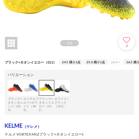
1
/
6
3
ブラック×ネオンイエロー（012）
24.5
残り1点
25.0
残り1点
26.0
×
26.5
残り
バリエーション
ブラック×
ロイヤルブ
ブラック×
ホワイト×
ネオンオレ
ルー×ホワ
ネオンイエ
ブラック
ンジ（00
イト（40
ロー（01
（103）
9）
9）
2）
KELME
（ケレメ）
ケルメ VORTEX MG(ブラック×ネオンイエロー)