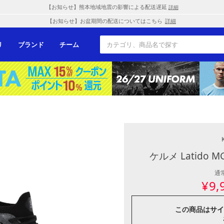
【お知らせ】熊本地域地震の影響による配送遅延
詳細
【お知らせ】お盆期間の配送についてはこちら
詳細
リ
ブランド
チーム
ケルメ Latido
通
¥
9,
この商品は
サイ