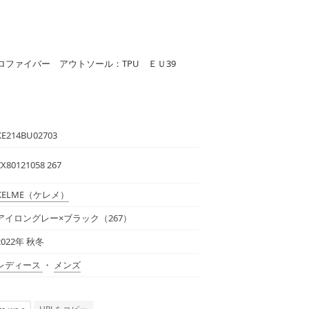
ファイバー アウトソール：TPU ＥＵ39
KE214BU02703
ZX80121058 267
KELME
（ケレメ）
アイロングレー×ブラック（267）
2022年 秋冬
レディース
・
メンズ