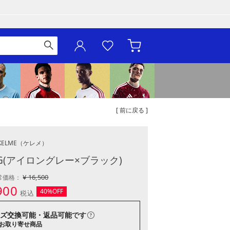
[ 前に戻る ]
KELME
（ケレメ）
 MG(アイロングレー×ブラック)
¥ 16,500
常価格：
900
40%OFF
税込
ズ交換可能・返品可能
です
お取り寄せ商品