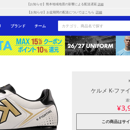
【お知らせ】熊本地域地震の影響による配送遅延
詳細
【お知らせ】お盆期間の配送についてはこちら
詳細
リ
ブランド
チーム
ケルメ K-ファ
通
¥
3,
この商品は
サイ