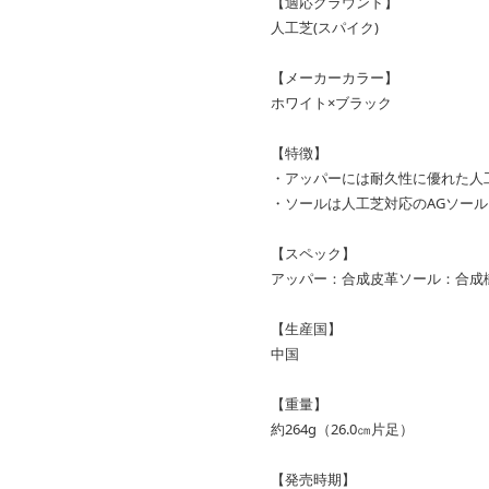
【適応グラウンド】
人工芝(スパイク)
【メーカーカラー】
ホワイト×ブラック
【特徴】
・アッパーには耐久性に優れた人
・ソールは人工芝対応のAGソー
【スペック】
アッパー：合成皮革ソール：合成
【生産国】
中国
【重量】
約264g（26.0㎝片足）
【発売時期】