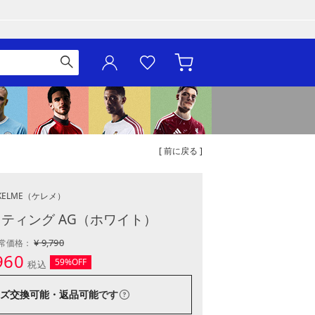
[ 前に戻る ]
KELME
（ケレメ）
イティング AG（ホワイト）
¥ 9,790
常価格：
960
59%OFF
税込
ズ交換可能・返品可能
です