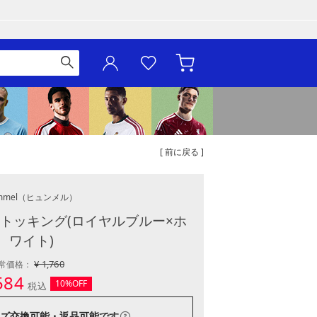
[ 前に戻る ]
mmel
（ヒュンメル）
トッキング(ロイヤルブルー×ホ
ワイト)
¥ 1,760
常価格：
584
10%OFF
税込
ズ交換可能・返品可能
です