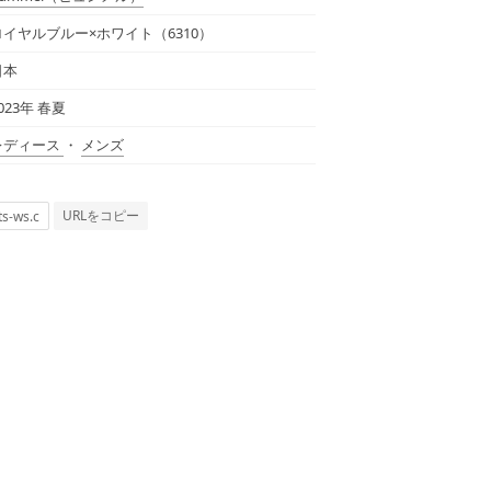
ロイヤルブルー×ホワイト（6310）
日本
023年 春夏
レディース
・
メンズ
URLをコピー