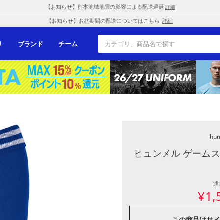
【お知らせ】熊本地域地震の影響による配送遅延
詳細
【お知らせ】お盆期間の配送についてはこちら
詳細
リ
ブランド
チーム
hu
ヒュンメル ゲームス
通
¥
1,
この商品は
サイ