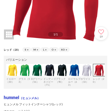
1
/
1
19
レッド（20）
S
○
M
○
L
○
O
○
XO
○
バリエーション
イエロー
グラス（5
Dグリーン
インディゴ
ブラック
ロイヤルブ
ホワイト
レッド（2
クラ
（30）
3）
（56）
ネイビー
（90）
ルー（6
（10）
0）
（2
（71）
3）
hummel
（ヒュンメル）
ヒュンメル フィットインナーシャツ(レッド)