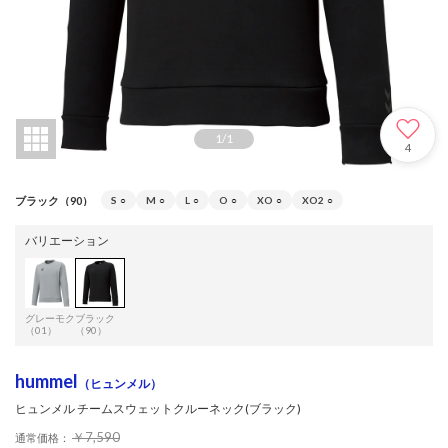
1
/
1
4
ブラック（90）
S
○
M
○
L
○
O
○
XO
○
XO2
○
バリエーション
グレーモク
ブラック
（01）
（90）
hummel
（ヒュンメル）
ヒュンメル チームスウェットクルーネック(ブラック)
￥7,590
通常価格：