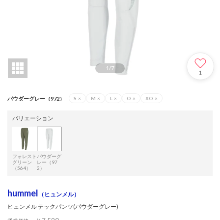
1
/
7
1
パウダーグレー（972）
S
×
M
×
L
×
O
×
XO
×
バリエーション
フォレスト
パウダーグ
グリーン
レー（97
（564）
2）
hummel
（ヒュンメル）
ヒュンメル テックパンツ(パウダーグレー)