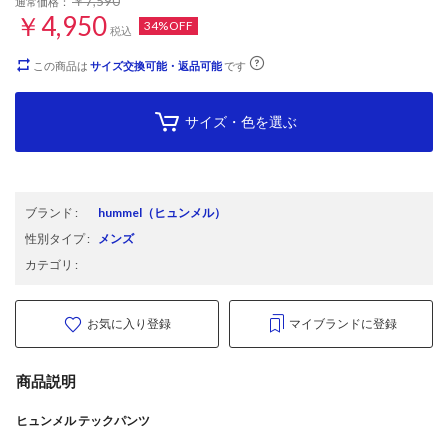
￥7,590
通常価格：
￥4,950
34%OFF
税込
この商品は
サイズ交換可能・返品可能
です
サイズ・色を選ぶ
ブランド
:
hummel
（ヒュンメル）
性別タイプ
:
メンズ
カテゴリ
:
お気に入り登録
マイブランドに登録
商品説明
ヒュンメル テックパンツ