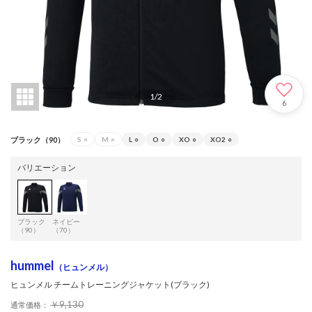
1
/
2
6
ブラック（90）
S
×
M
×
L
○
O
○
XO
○
XO2
○
バリエーション
ブラック
ネイビー
（90）
（70）
hummel
（ヒュンメル）
ヒュンメル チームトレーニングジャケット(ブラック)
￥9,130
通常価格：