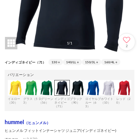
1
/
1
2
インディゴネイビー（71）
130
○
140/LL
○
150/3L
○
160/4L
○
バリエーション
イエロー
グラス（5
Dグリーン
インディゴ
ブラック
ロイヤルブ
ホワイト
レッド（2
クラ
（30）
3）
（56）
ネイビー
（90）
ルー（6
（10）
0）
（2
（71）
3）
hummel
（ヒュンメル）
ヒュンメル フィットインナーシャツ ジュニア(インディゴネイビー)