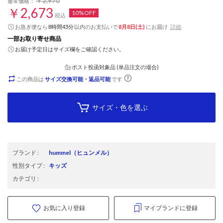
￥2,970
通常価格：
￥2,673
10%OFF
税込
お急ぎ便なら
以内
のお支払いで
8月8日(土)
にお届け
詳細
8時間43分
一部お取り寄せ商品
お届け予定日はサイズ欄をご確認ください。
ポスト投函対象品 (単品注文の場合)
この商品は
サイズ交換可能・返品可能
です
サイズ・色を選ぶ
ブランド
:
hummel
（ヒュンメル）
性別タイプ
:
キッズ
カテゴリ
:
お気に入り登録
マイブランドに登録