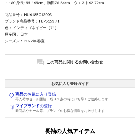
・160:身長155-165cm、胸囲76-84cm、ウエスト62-72cm
商品番号
： HU618EC12003
ブランド商品番号
： HJP5153 71
色
： インディゴネイビー（71）
原産国
： 日本
シーズン
： 2022年 春夏
この商品に関するお問い合わせ
お気に入り登録ガイド
商品
のお気に入り登録
再入荷やセール開始、残り１点の時にいち早くご連絡します
マイブランド
の登録
新商品やセール等、ブランドのお得な情報をお送りします
長袖の人気アイテム