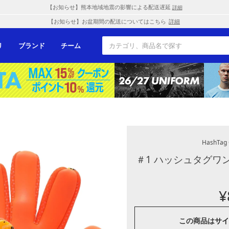
【お知らせ】熊本地域地震の影響による配送遅延
詳細
【お知らせ】お盆期間の配送についてはこちら
詳細
リ
ブランド
チーム
HashTag
＃1 ハッシュタグワン
¥
この商品は
サイ