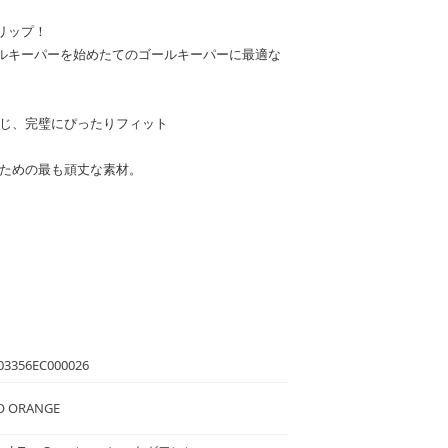
リップ！
ルキーパーを始めたてのゴールキーパーに最適な
感じ、完璧にぴったりフィット
のための最も頑丈な素材。
03356EC000026
O ORANGE