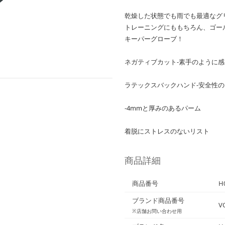
乾燥した状態でも雨でも最適なグ
トレーニングにももちろん、ゴー
キーパーグローブ！
ネガティブカット-素手のように
ラテックスバックハンド-安全性
-4mmと厚みのあるパーム
着脱にストレスのないリスト
商品詳細
商品番号
H
ブランド商品番号
V
※店舗お問い合わせ用