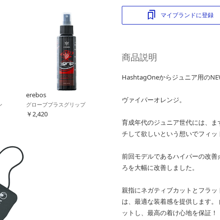
マイブランドに登録
商品説明
HashtagOneからジュニア用のNE
erebos
ヴァイパーオレンジ。
ン
グローブプラスグリップ
￥2,420
育成年代のジュニア世代には、ま
チして欲しいという想いでフィッ
前回モデルであるハイパーの改善
ろを大幅に改善しました。
親指にネガティブカットとフラッ
は、最適な装着感を提供します。
ットし、最高の着け心地を保証！