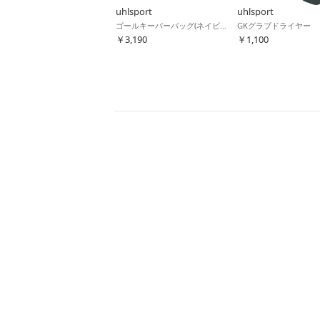
uhlsport
uhlsport
ゴールキーパーバッグ(ネイビー)
GKグラブドライヤー
￥3,190
￥1,100