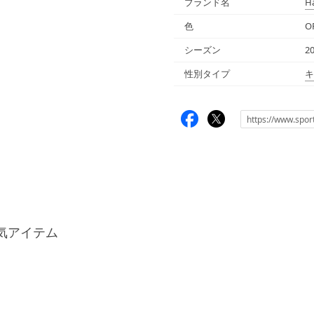
ブランド名
H
色
O
シーズン
2
性別タイプ
キ
気アイテム