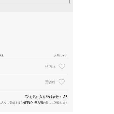
数量
お気に入り
品切れ
品切れ
2
お気に入り登録者数：
人
に入りに登録すると
値下げ
や
再入荷
の際にご連絡します