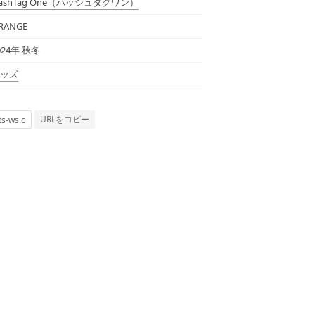
ashTag One
（ハッシュタグワン）
RANGE
024年 秋冬
ッズ
URLをコピー