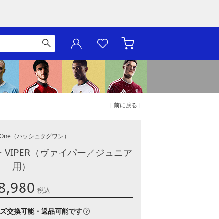
[ 前に戻る ]
 One
（ハッシュタグワン）
 VIPER（ヴァイパー／ジュニア
用）
8,980
税込
ズ交換可能・返品可能
です