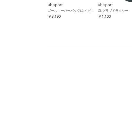
uhlsport
uhlsport
ゴールキーパーバッグ(ネイビー)
GKグラブドライヤー
￥3,190
￥1,100