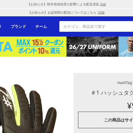
【お知らせ】熊本地域地震の影響による配送遅延
詳細
【お知らせ】お盆期間の配送についてはこちら
詳細
リ
ブランド
チーム
HashTag
＃1 ハッシュタグ
¥
この商品は
サイ