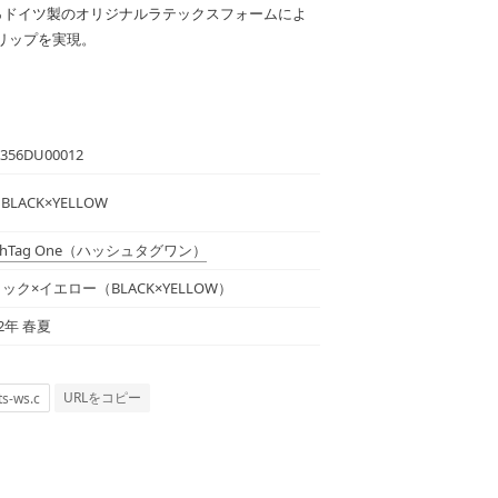
0％ドイツ製のオリジナルラテックスフォームによ
リップを実現。
356DU00012
 BLACK×YELLOW
hTag One
（ハッシュタグワン）
ック×イエロー（BLACK×YELLOW）
22年 春夏
URLをコピー