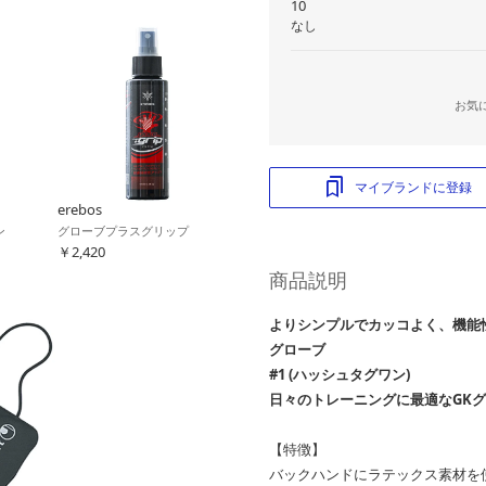
10
なし
お気
マイブランドに登録
erebos
ン
グローブプラスグリップ
￥2,420
商品説明
よりシンプルでカッコよく、機能
グローブ
#1 (ハッシュタグワン)
日々のトレーニングに最適なGK
【特徴】
バックハンドにラテックス素材を