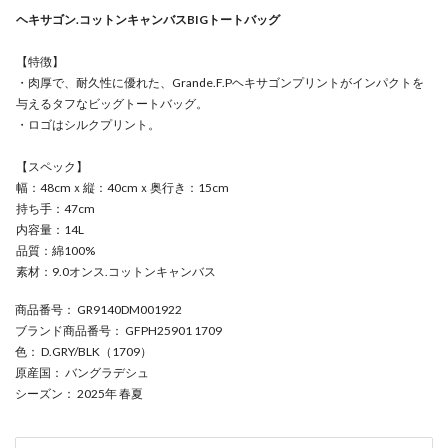
ヘキサゴン.コットンキャンバスBIGトートバッグ
【特徴】
・肉厚で、耐久性に優れた、Grande.F.Pヘキサゴンプリントがインパクトを
与えるタフなビッグトートバッグ。
・ロゴはシルクプリント。
【スペック】
幅：48cmｘ縦：40cmｘ奥行き：15cm
持ち手：47cm
内容量：14L
品質：綿100%
素材：9.0オンス.コットンキャンバス
商品番号
： GR9140DM001922
ブランド商品番号
： GFPH25901 1709
色
： D.GRY/BLK（1709）
原産国
： バングラデシュ
シーズン
： 2025年 春夏