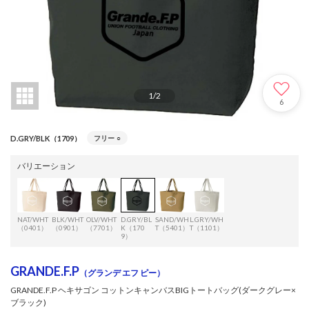
1
/
2
6
D.GRY/BLK（1709）
フリー
○
バリエーション
NAT/WHT
BLK/WHT
OLV/WHT
D.GRY/BL
SAND/WH
L.GRY/WH
（0401）
（0901）
（7701）
K（170
T（5401）
T（1101）
9）
GRANDE.F.P
（グランデ エフ ピー）
GRANDE.F.P ヘキサゴン コットンキャンバスBIGトートバッグ(ダークグレー×
ブラック)