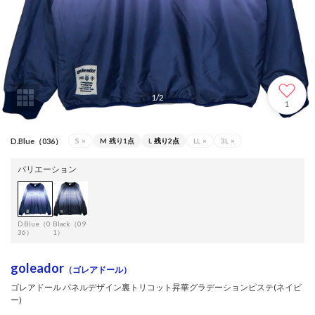
1
/
2
1
D.Blue（036）
S
×
M
残り1点
L
残り2点
LL
×
3L
×
バリエーション
D.Blue（0
Black（09
36）
1）
goleador
（ゴレアドール）
ゴレアドール パネルデザイン裏トリコット昇華グラデーションピステ(ネイビ
ー)