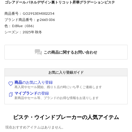
ゴレアドール パネルデザイン裏トリコット昇華グラデーションピステ
商品番号
： GO2913EM002254
ブランド商品番号
： g-2665 036
色
： D.Blue（036）
シーズン
： 2025年 秋冬
この商品に関するお問い合わせ
お気に入り登録ガイド
商品
のお気に入り登録
再入荷やセール開始、残り１点の時にいち早くご連絡します
マイブランド
の登録
新商品やセール等、ブランドのお得な情報をお送りします
ピステ・ウインドブレーカーの人気アイテム
現在おすすめアイテムはありません。