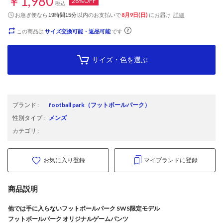
￥1,980
28%OFF
税込
お急ぎ便なら
以内
のお支払いで
8月9日(日)
にお届け
詳細
19時間15分
この商品は
サイズ交換可能・返品可能
です
サイズ・色を選ぶ
ブランド
:
football park
（フットボールパーク）
性別タイプ
:
メンズ
カテゴリ
:
お気に入り登録
マイブランドに登録
商品説明
他では手に入らないフットボールパーク SWS限定モデル
フットボールパーク オリジナルゲームパンツ