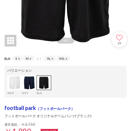
1
/
5
29
BLK
S
○
M
○
L
×
XL
○
XXL
○
バリエーション
WHT
NVY
BLK
football park
（フットボールパーク）
フットボールパーク オリジナルゲームパンツ(ブラック)
￥2,750
通常価格：