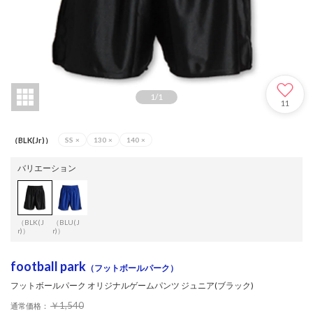
1
/
1
11
（BLK(Jr)）
SS
×
130
×
140
×
バリエーション
（BLK(J
（BLU(J
r)）
r)）
football park
（フットボールパーク）
フットボールパーク オリジナルゲームパンツ ジュニア(ブラック)
￥1,540
通常価格：