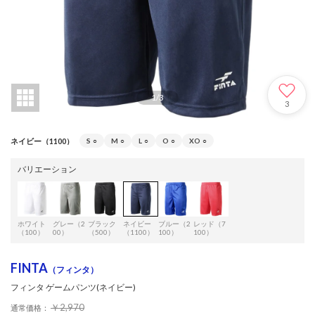
1
/
3
3
ネイビー（1100）
S
○
M
○
L
○
O
○
XO
○
バリエーション
ホワイト
グレー（2
ブラック
ネイビー
ブルー（2
レッド（7
（100）
00）
（500）
（1100）
100）
100）
FINTA
（フィンタ）
フィンタ ゲームパンツ(ネイビー)
￥2,970
通常価格：