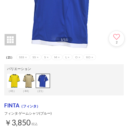
1
/
11
2
（21）
SSS
×
SS
×
S
×
M
×
L
×
O
×
XO
×
バリエーション
（41）
（44）
（21）
FINTA
（フィンタ）
フィンタ ゲームシャツ(ブルー)
￥3,850
税込