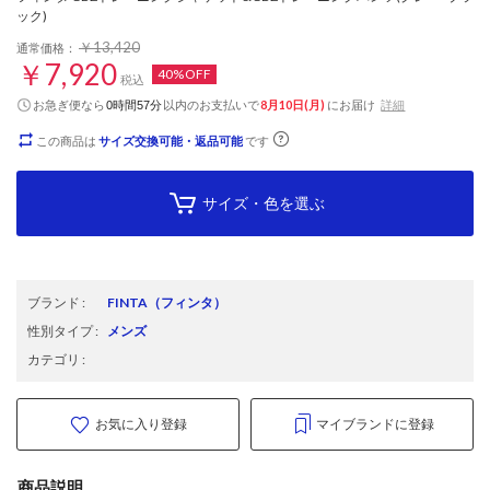
ック)
￥13,420
通常価格：
￥7,920
40%OFF
税込
お急ぎ便なら
以内
のお支払いで
8月10日(月)
にお届け
詳細
0時間57分
この商品は
サイズ交換可能・返品可能
です
サイズ・色を選ぶ
ブランド
:
FINTA
（フィンタ）
性別タイプ
:
メンズ
カテゴリ
:
お気に入り登録
マイブランドに登録
商品説明