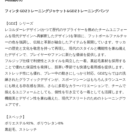
フィンタ GDZトレーニングジャケット&GDZトレーニングパンツ
【GDZ】シリーズ
レコルダーレデザイン(かつて歴代のサプライヤーを務めたチームユニフォー
ムを現代デザインへ再解釈したデザイン)を筆頭に、フットボールファルチャ
ーの色を強調し、伝統と革新が融合したアイテムを展開しています。サッカ
ーの歴史と文化を敬意を持って再現し、現代のスタイルと機能性を兼ね備え
たデザインで、プレイヤーやファンに新たな価値を提供します。
フルジップ仕様で利便性とスタイルを両立した一着。裏起毛素材を採用する
ことで優れた保温性を発揮し、肌寒い季節でも快適な着用感を提供します。
ストレッチ性にも優れ、プレー中の動きにしっかり対応。GDZならではの洗
練されたグラフィックデザインが、スポーツシーンはもちろんタウンユース
にも映える存在感を演出。さらに多彩なカラーバリエーションで、チームで
揃えるユニフォームとしても、個性を引き立てる一着としても活躍します。
機能美とデザイン性を兼ね備えた、現代アスリートのためのトレーニングウ
ェアです。
【スペック】
ポリエステル92%、ポリウレタン8%
裏起毛、ストレッチ