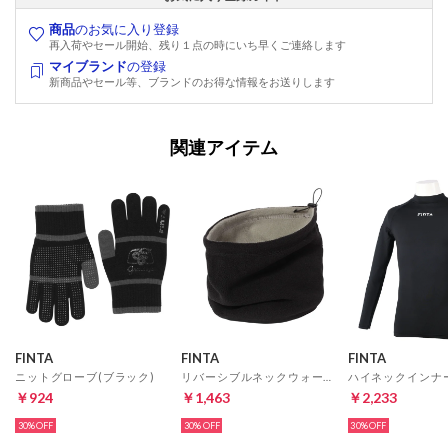
商品
のお気に入り登録
再入荷やセール開始、残り１点の時にいち早くご連絡します
マイブランド
の登録
新商品やセール等、ブランドのお得な情報をお送りします
関連アイテム
FINTA
FINTA
FINTA
ニットグローブ(ブラック)
リバーシブルネックウォーマー(ブラック×グレー)
￥924
￥1,463
￥2,233
30%
30%
30%