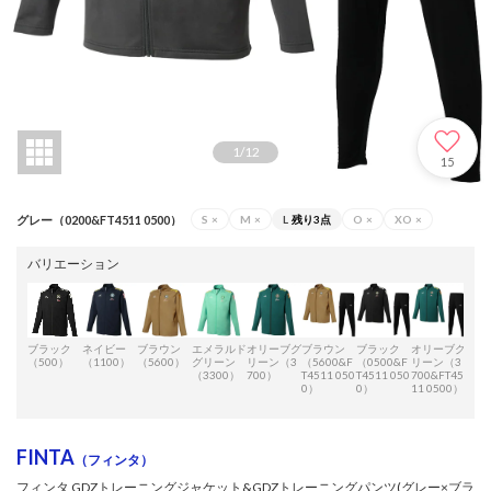
1
/
12
15
グレー（0200&FT4511 0500）
S
×
M
×
L
残り3点
O
×
XO
×
バリエーション
ブラック
ネイビー
ブラウン
エメラルド
オリーブグ
ブラウン
ブラック
オリーブグ
エメ
（500）
（1100）
（5600）
グリーン
リーン（3
（5600&F
（0500&F
リーン（3
グリ
（3300）
700）
T4511 050
T4511 050
700&FT45
（33
0）
0）
11 0500）
T451
0）
FINTA
（フィンタ）
フィンタ GDZトレーニングジャケット&GDZトレーニングパンツ(グレー×ブラ