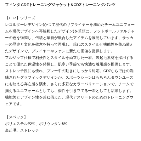
フィンタ GDZトレーニングジャケット&GDZトレーニングパンツ
【GDZ】シリーズ
レコルダーレデザイン(かつて歴代のサプライヤーを務めたチームユニフォー
ムを現代デザインへ再解釈したデザイン)を筆頭に、フットボールファルチャ
ーの色を強調し、伝統と革新が融合したアイテムを展開しています。サッカ
ーの歴史と文化を敬意を持って再現し、現代のスタイルと機能性を兼ね備え
たデザインで、プレイヤーやファンに新たな価値を提供します。
フルジップ仕様で利便性とスタイルを両立した一着。裏起毛素材を採用する
ことで優れた保温性を発揮し、肌寒い季節でも快適な着用感を提供します。
ストレッチ性にも優れ、プレー中の動きにしっかり対応。GDZならではの洗
練されたグラフィックデザインが、スポーツシーンはもちろんタウンユース
にも映える存在感を演出。さらに多彩なカラーバリエーションで、チームで
揃えるユニフォームとしても、個性を引き立てる一着としても活躍します。
機能美とデザイン性を兼ね備えた、現代アスリートのためのトレーニングウ
ェアです。
【スペック】
ポリエステル92%、ポリウレタン8%
裏起毛、ストレッチ