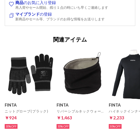
商品
のお気に入り登録
再入荷やセール開始、残り１点の時にいち早くご連絡します
マイブランド
の登録
新商品やセール等、ブランドのお得な情報をお送りします
関連アイテム
FINTA
FINTA
FINTA
ニットグローブ(ブラック)
リバーシブルネックウォーマー(ブラック×グレー)
￥924
￥1,463
￥2,233
30%
30%
30%