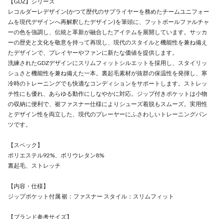
【GDZ】シリーズ
レコルダーレデザイン(かつて歴代のサプライヤーを務めたチームユニフォー
ムを現代デザインへ再解釈したデザイン)を筆頭に、フットボールファルチャ
ーの色を強調し、伝統と革新が融合したアイテムを展開しています。サッカ
ーの歴史と文化を敬意を持って再現し、現代のスタイルと機能性を兼ね備え
たデザインで、プレイヤーやファンに新たな価値を提供します。
洗練されたGDZデザインにスリムフィットシルエットを採用し、スタイリッ
シュさと機能性を兼ね備えた一本。裏起毛素材が抜群の保温性を発揮し、寒
冷時のトレーニングでも快適なコンディションをサポートします。ストレッ
チ性にも優れ、あらゆる動作にしなやかに対応。ジップ付きポケットは小物
の収納に便利で、裾ファスナー仕様によりシューズ着脱もスムーズ。実用性
とデザイン性を両立した、現代のプレーヤーにふさわしいトレーニングパン
ツです。
【スペック】
ポリエステル92%、ポリウレタン8%
裏起毛、ストレッチ
【内容・仕様】
ジップポケット付属 裾：ファスナー スタイル：スリムフィット
【ブランド参考サイズ】