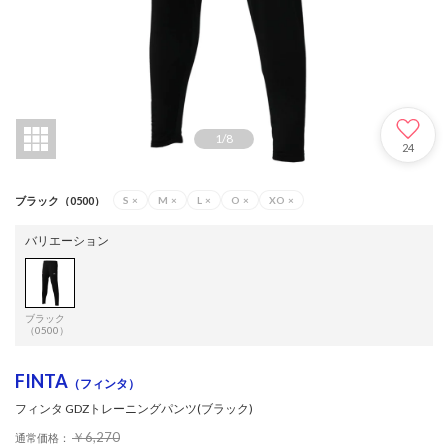
1
/
8
24
ブラック（0500）
S
×
M
×
L
×
O
×
XO
×
バリエーション
ブラック
（0500）
FINTA
（フィンタ）
フィンタ GDZトレーニングパンツ(ブラック)
￥6,270
通常価格：