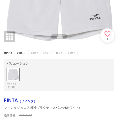
1
/
5
1
ホワイト（100）
130
×
140
×
150
×
160
×
バリエーション
ホワイト
（100）
FINTA
（フィンタ）
フィンタ ジュニア 極冷プラクティスパンツ(ホワイト)
￥4,400
通常価格：