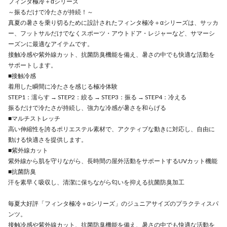
フィンタ極冷＋αシリーズ
～振るだけで冷たさが持続！～
真夏の暑さを乗り切るために設計されたフィンタ極冷＋αシリーズは、サッカ
ー、フットサルだけでなくスポーツ・アウトドア・レジャーなど、サマーシ
ーズンに最適なアイテムです。
接触冷感や紫外線カット、抗菌防臭機能を備え、暑さの中でも快適な活動を
サポートします。
■接触冷感
着用した瞬間に冷たさを感じる極冷体験
STEP1：濡らす → STEP2：絞る → STEP3：振る → STEP4：冷える
振るだけで冷たさが持続し、強力な冷感が暑さを和らげる
■マルチストレッチ
高い伸縮性を誇るポリエステル素材で、アクティブな動きに対応し、自由に
動ける快適さを提供します。
■紫外線カット
紫外線から肌を守りながら、長時間の屋外活動をサポートするUVカット機能
■抗菌防臭
汗を素早く吸収し、清潔に保ちながら匂いを抑える抗菌防臭加工
毎夏大好評「フィンタ極冷＋αシリーズ」のジュニアサイズのプラクティスパ
ンツ。
接触冷感や紫外線カット、抗菌防臭機能を備え、暑さの中でも快適な活動を