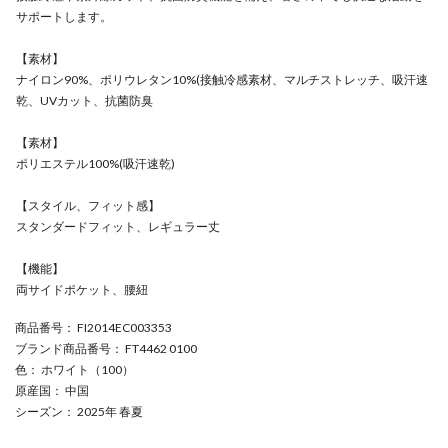
サポートします。
【素材】
ナイロン90%、ポリウレタン10%(接触冷感素材、マルチストレッチ、吸汗速
乾、UVカット、抗菌防臭
【素材】
ポリエステル100%(吸汗速乾)
【スタイル、フィット感】
スタンダードフィット、レギュラー丈
【機能】
両サイドポケット、腰紐
商品番号
： FI2014EC003353
ブランド商品番号
： FT4462 0100
色
： ホワイト（100）
原産国
： 中国
シーズン
： 2025年 春夏