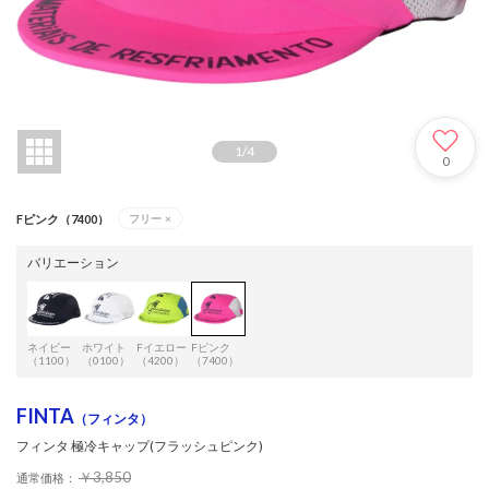
1
/
4
0
Fピンク（7400）
フリー
×
バリエーション
ネイビー
ホワイト
Fイエロー
Fピンク
（1100）
（0100）
（4200）
（7400）
FINTA
（フィンタ）
フィンタ 極冷キャップ(フラッシュピンク)
￥3,850
通常価格：