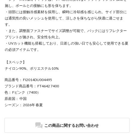
施し、ボールとの接触にも形を保ちます。
・頭部には接触冷感素材を採用し、瞬時に冷却感を感じられ、サイド部分に
は通気性の良いメッシュを使用して、涼しさを保ちながら快適に過ごせま
す。
・また、調整面ファスナーでサイズ調整が可能で、バックにはリフレクター
プリントが施され、安全性を向上。
・UVカット機能も搭載しており、日差しの強い日でも安心して使用できる夏
の必須アイテムです。
【スペック】
ナイロン90%、ポリエステル10%
商品番号
： FI2014DU004495
ブランド商品番号
： FT4642 7400
色
： Fピンク（7400）
原産国
： 中国
シーズン
： 2026年 春夏
この商品に関するお問い合わせ