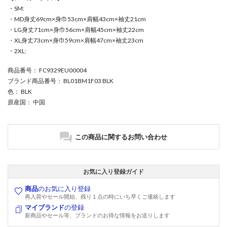
・SM:
・MD身丈69cm×身巾53cm×肩幅43cm×袖丈21cm
・LG身丈71cm×身巾56cm×肩幅45cm×袖丈22cm
・XL身丈73cm×身巾59cm×肩幅47cm×袖丈23cm
・2XL:
商品番号
： FC9329EU00004
ブランド商品番号
： BL01BM1F03 BLK
色
： BLK
原産国
： 中国
この商品に関するお問い合わせ
お気に入り登録ガイド
商品
のお気に入り登録
再入荷やセール開始、残り１点の時にいち早くご連絡します
マイブランド
の登録
新商品やセール等、ブランドのお得な情報をお送りします