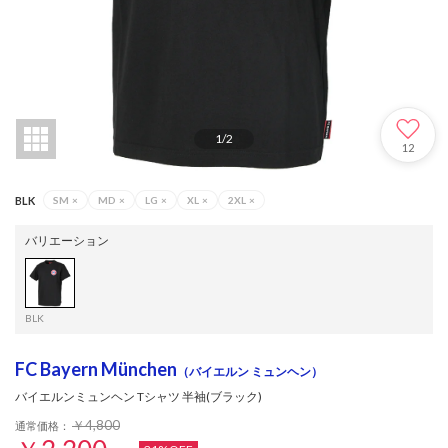
1
/
2
12
BLK
SM
×
MD
×
LG
×
XL
×
2XL
×
バリエーション
BLK
FC Bayern München
（バイエルン ミュンヘン）
バイエルンミュンヘン Tシャツ 半袖(ブラック)
￥4,800
通常価格：