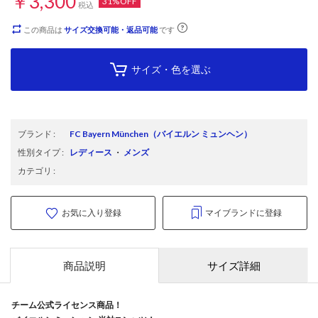
￥3,300
31%OFF
税込
この商品は
サイズ交換可能・返品可能
です
サイズ・色を選ぶ
ブランド
:
FC Bayern München
（バイエルン ミュンヘン）
性別タイプ
:
レディース
・
メンズ
カテゴリ
:
お気に入り登録
マイブランドに登録
商品説明
サイズ詳細
チーム公式ライセンス商品！