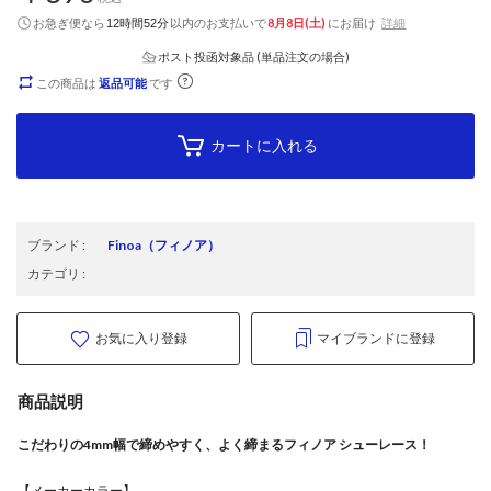
お急ぎ便なら
以内
のお支払いで
8月8日(土)
にお届け
詳細
12時間52分
ポスト投函対象品 (単品注文の場合)
この商品は
返品可能
です
カートに入れる
ブランド
:
Finoa
（フィノア）
カテゴリ
:
お気に入り登録
マイブランドに登録
商品説明
こだわりの4mm幅で締めやすく、よく締まるフィノア シューレース！
【メーカーカラー】