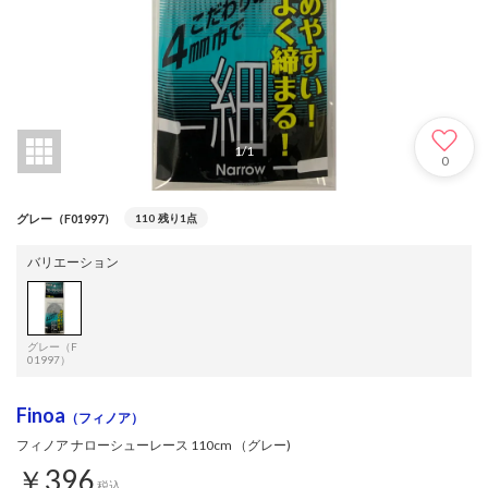
1
/
1
0
グレー（F01997）
110
残り1点
バリエーション
グレー（F
01997）
Finoa
（フィノア）
フィノア ナローシューレース 110cm （グレー)
￥396
税込