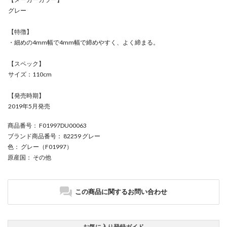
グレー
【特徴】
・細めの4mm幅で4mm幅で締めやすく、よく締まる。
【スペック】
サイズ：110cm
【発売時期】
2019年5月発売
商品番号
： F01997DU00063
ブランド商品番号
： 82259 グレー
色
： グレー（F01997）
原産国
： その他
この商品に関するお問い合わせ
お気に入り登録ガイド