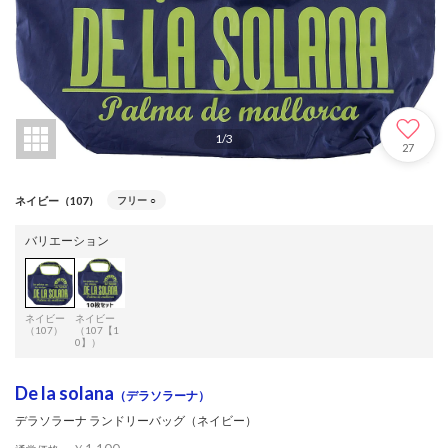
1
/
3
27
ネイビー（107）
フリー
○
バリエーション
ネイビー
ネイビー
（107）
（107【1
0】）
De la solana
（デラソラーナ）
デラソラーナ ランドリーバッグ（ネイビー）