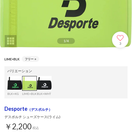
1
/
4
3
LIME×BLK
フリー
○
バリエーション
BLK×KG
LIME×BLK
BLK×WHT
Desporte
（デスポルチ）
デスポルチ シューズケース(ライム)
￥2,200
税込