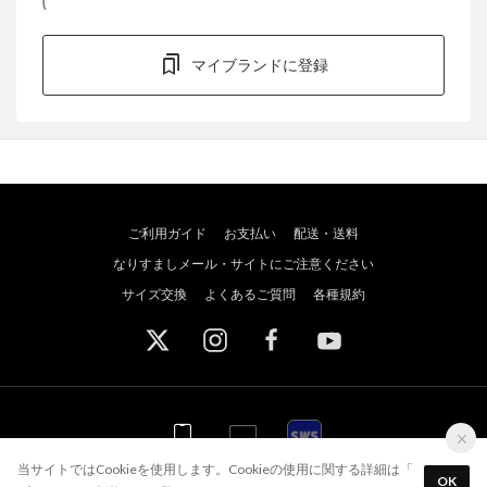
マイブランドに登録
ご利用ガイド
お支払い
配送・送料
なりすましメール・サイトにご注意ください
サイズ交換
よくあるご質問
各種規約
WEB
WEB
アプリ
スポーツウェブショッパーズ
当サイトではCookieを使用します。Cookieの使用に関する詳細は「
OK
アプリを使う