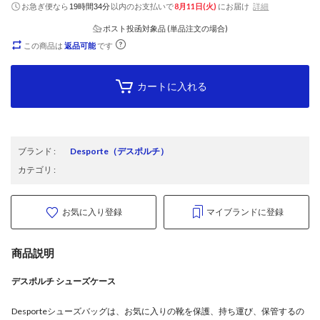
お急ぎ便なら
以内
のお支払いで
8月11日(火)
にお届け
詳細
19時間34分
ポスト投函対象品 (単品注文の場合)
この商品は
返品可能
です
カートに入れる
ブランド
:
Desporte
（デスポルチ）
カテゴリ
:
お気に入り登録
マイブランドに登録
商品説明
デスポルチ シューズケース
Desporteシューズバッグは、お気に入りの靴を保護、持ち運び、保管するの