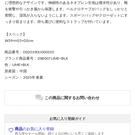
に理想的なデザインです。伸縮性のあるネオプレン生地は撥水性があり、靴
を衝撃や引っかき傷から保護します。ベルクロテープがバッグをしっかりと
密閉し、湿気が入らないようにします。スポーツバッグやクローゼットにす
っきり収まります。持ち運びに便利なストラップが付いています。
【スペック】
W39×H25×D3cm
商品番号
： D02019DU000350
ブランド商品番号
： DSB007 LIME×BLK
色
： LIME×BLK
原産国
： 中国
シーズン
： 2025年 春夏
この商品に関するお問い合わせ
お気に入り登録ガイド
商品
のお気に入り登録
再入荷やセール開始、残り１点の時にいち早くご連絡します