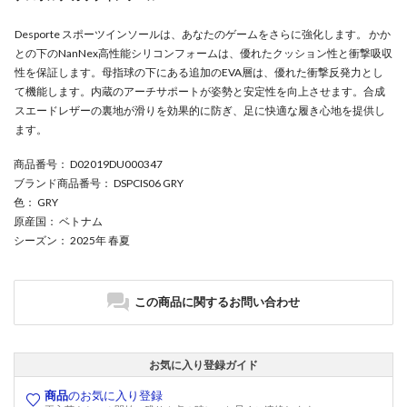
Desporte スポーツインソールは、あなたのゲームをさらに強化します。 かか
との下のNanNex高性能シリコンフォームは、優れたクッション性と衝撃吸収
性を保証します。母指球の下にある追加のEVA層は、優れた衝撃反発力とし
て機能します。内蔵のアーチサポートが姿勢と安定性を向上させます。合成
スエードレザーの裏地が滑りを効果的に防ぎ、足に快適な履き心地を提供し
ます。
商品番号
： D02019DU000347
ブランド商品番号
： DSPCIS06 GRY
色
： GRY
原産国
： ベトナム
シーズン
： 2025年 春夏
この商品に関するお問い合わせ
お気に入り登録ガイド
商品
のお気に入り登録