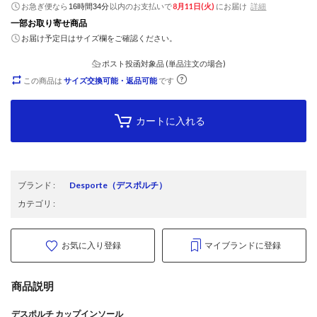
お急ぎ便なら
以内
のお支払いで
8月11日(火)
にお届け
詳細
16時間34分
一部お取り寄せ商品
お届け予定日はサイズ欄をご確認ください。
ポスト投函対象品 (単品注文の場合)
この商品は
サイズ交換可能・返品可能
です
カートに入れる
ブランド
:
Desporte
（デスポルチ）
カテゴリ
:
お気に入り登録
マイブランドに登録
商品説明
デスポルチ カップインソール