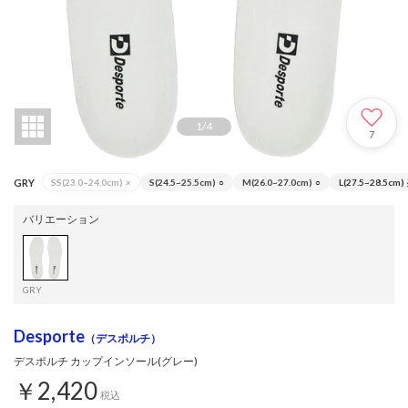
1
/
4
7
GRY
SS(23.0~24.0cm)
×
S(24.5~25.5cm)
○
M(26.0~27.0cm)
○
L(27.5~28.5cm)
バリエーション
GRY
Desporte
（デスポルチ）
デスポルチ カップインソール(グレー)
￥2,420
税込