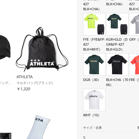
427
BLK×CHA）
427
BLK×CHA）
BLK×
FYE（FYE&FP-
KGR×GLD（D
GRY（
427
GR&FP-427
BLK×WHT）
BLK×GLD）
ATHLETA
DGR（30）
BLK×CHA（70
FRE（
フラットバイザーコーチングキャップ(ブラック)
マルチバッグ(ブラック)
66）
￥1,320
WHT（10）
サイズ・在庫
S