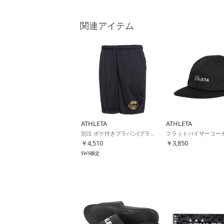
関連アイテム
ATHLETA
ATHLETA
別注 ポケ付きプラパン(ブラック×ゴールド)
￥4,510
￥3,850
SWS限定