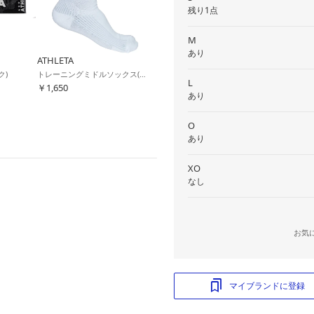
残り1点
M
あり
ATHLETA
ク)
トレーニングミドルソックス(ホワイト)
L
￥1,650
あり
O
あり
XO
なし
お気
マイブランドに登録