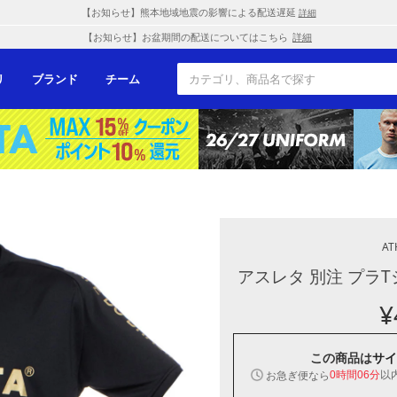
【お知らせ】熊本地域地震の影響による配送遅延
詳細
【お知らせ】お盆期間の配送についてはこちら
詳細
リ
ブランド
チーム
AT
アスレタ 別注 プラT
¥
この商品は
サイ
以
お急ぎ便なら
0時間06分