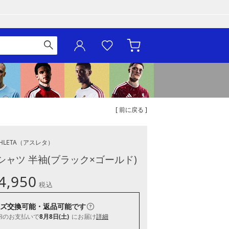
[ 前に戻る ]
HLETA
（アスレタ）
シャツ 半袖(ブラック×ゴールド)
4,950
税込
ズ交換可能・返品可能
です
内
のお支払いで
8月8日(土)
にお届け
詳細