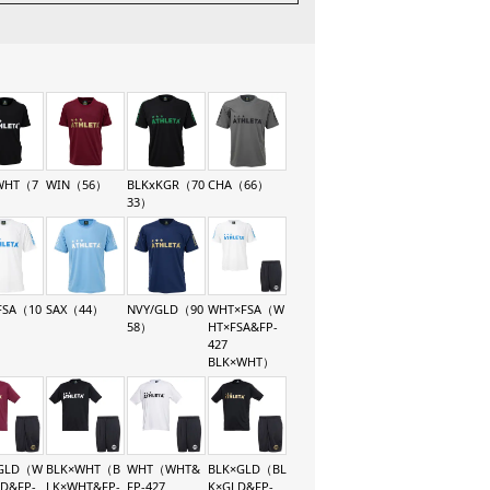
WHT（7
WIN（56）
BLKxKGR（70
CHA（66）
33）
FSA（10
SAX（44）
NVY/GLD（90
WHT×FSA（W
58）
HT×FSA&FP-
427
BLK×WHT）
GLD（W
BLK×WHT（B
WHT（WHT&
BLK×GLD（BL
LD&FP-
LK×WHT&FP-
FP-427
K×GLD&FP-