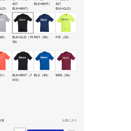
427
BLK×WHT）
427
GLD）
BLK×WHT）
BLK×GLD）
60）
BLK×GLD（70
NVY（90）
FYE（29）
58）
51）
BLK×WHT（7
BLU（40）
WIN（56）
010）
数量
お気に入り