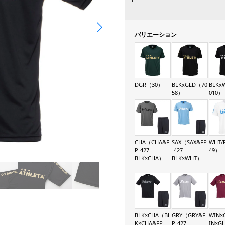
バリエーション
DGR（30）
BLKxGLD（70
BLKx
58）
010）
CHA（CHA&F
SAX（SAX&FP
WHT/
P-427
-427
49）
BLK×CHA）
BLK×WHT）
BLK×CHA（BL
GRY（GRY&F
WIN×
K×CHA&FP-
P-427
IN×G