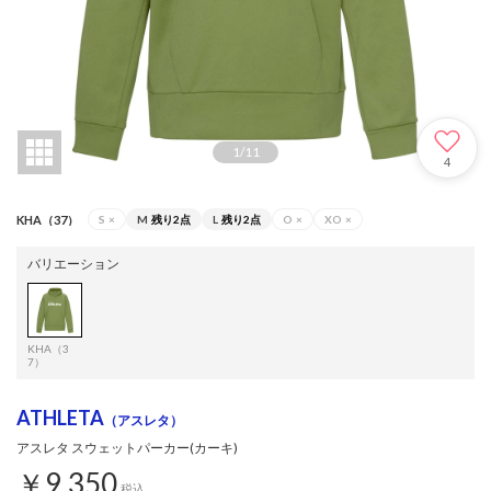
1
/
11
4
KHA（37）
S
×
M
残り2点
L
残り2点
O
×
XO
×
バリエーション
KHA（3
7）
ATHLETA
（アスレタ）
アスレタ スウェットパーカー(カーキ)
￥9,350
税込