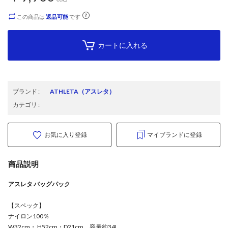
この商品は
返品可能
です
カートに入れる
ブランド
:
ATHLETA
（アスレタ）
カテゴリ
:
お気に入り登録
マイブランドに登録
商品説明
アスレタ バッグパック
【スペック】
ナイロン100％
W32cm・ H52cm・D21cm 容量約34L