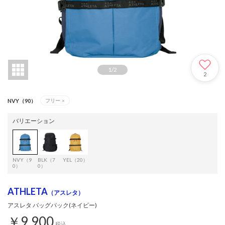
1
/
2
2
NVY（90）
フリー
×
バリエーション
NVY（9
BLK（7
YEL（20）
0）
0）
ATHLETA
（アスレタ）
アスレタ バッグパック(ネイビー)
￥9,900
税込